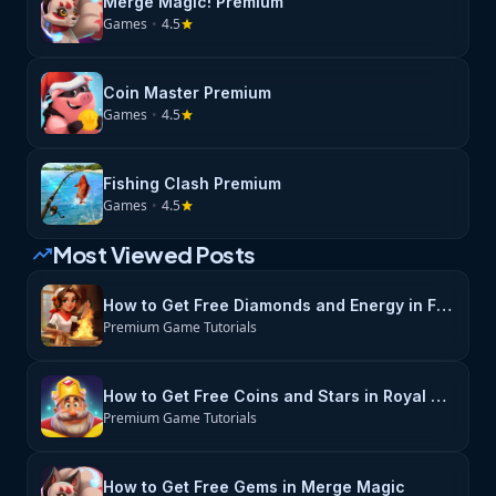
Merge Magic! Premium
Games
•
4.5
star
Coin Master Premium
Games
•
4.5
star
Fishing Clash Premium
Games
•
4.5
star
Most Viewed Posts
trending_up
How to Get Free Diamonds and Energy in Flambé: Merge & Cook
Premium Game Tutorials
How to Get Free Coins and Stars in Royal Match
Premium Game Tutorials
How to Get Free Gems in Merge Magic