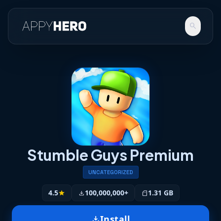
search
Stumble Guys Premium
UNCATEGORIZED
4.5
100,000,000+
1.31 GB
star
download
sd_storage
Install
download