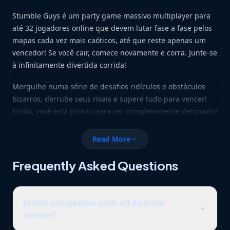
Stumble Guys é um party game massivo multiplayer para
até 32 jogadores online que devem lutar fase a fase pelos
mapas cada vez mais caóticos, até que reste apenas um
vencedor! Se você cair, comece novamente e corra. Junte-se
à infinitamente divertida corrida!
Mergulhe numa série de desafios ridículos e obstáculos
bizarros, derrube seus rivais e supere tudo para vencer!
Então, você está pronto para ser completamente detonado?
Baixe o jogo Stumble Guys the ultimate knockout agora e
faça parte dessa loucura final. Também convide seus
Read More
expand_more
parças e vença-os todos!
Frequently Asked Questions
Recursos Divertidos
• Corra & Empurre & Deslize pelos oponentes
Is this compatible with all Android
• Desvie dos obstáculos
expand_more
devices?
• Jogue Battle Royale online contra jogadores reais
• Design colorido e maluco